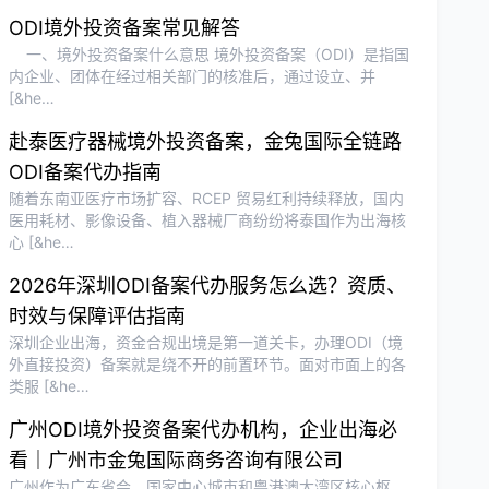
ODI境外投资备案常见解答
一、境外投资备案什么意思 境外投资备案（ODI）是指国
内企业、团体在经过相关部门的核准后，通过设立、并
[&he…
赴泰医疗器械境外投资备案，金兔国际全链路
ODI备案代办指南
随着东南亚医疗市场扩容、RCEP 贸易红利持续释放，国内
医用耗材、影像设备、植入器械厂商纷纷将泰国作为出海核
心 [&he…
2026年深圳ODI备案代办服务怎么选？资质、
时效与保障评估指南
深圳企业出海，资金合规出境是第一道关卡，办理ODI（境
外直接投资）备案就是绕不开的前置环节。面对市面上的各
类服 [&he…
广州ODI境外投资备案代办机构，企业出海必
看｜广州市金兔国际商务咨询有限公司
广州作为广东省会、国家中心城市和粤港澳大湾区核心枢