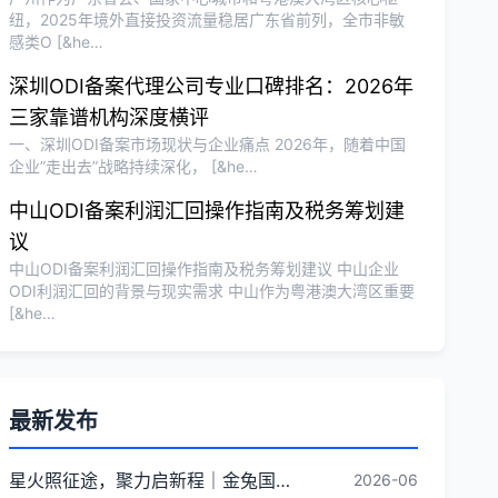
纽，2025年境外直接投资流量稳居广东省前列，全市非敏
感类O [&he…
深圳ODI备案代理公司专业口碑排名：2026年
三家靠谱机构深度横评
一、深圳ODI备案市场现状与企业痛点 2026年，随着中国
企业”走出去”战略持续深化， [&he…
中山ODI备案利润汇回操作指南及税务筹划建
议
中山ODI备案利润汇回操作指南及税务筹划建议 中山企业
ODI利润汇回的背景与现实需求 中山作为粤港澳大湾区重要
[&he…
最新发布
星火照征途，聚力启新程｜金兔国际井冈山红色研学团建圆满收官
2026-06