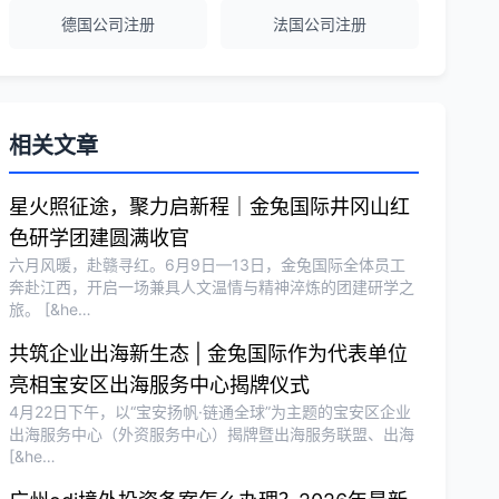
荐！
德国公司注册
法国公司注册
刘总
★★★★★
泰国BOI申请+建厂规划一站式服务，完
相关文章
美！
星火照征途，聚力启新程｜金兔国际井冈山红
色研学团建圆满收官
Olivia Wang
★★★★★
六月风暖，赴赣寻红。6月9日—13日，金兔国际全体员工
香港公司注册和审计服务专业高效，非常
奔赴江西，开启一场兼具人文温情与精神淬炼的团建研学之
满意。
旅。 [&he…
共筑企业出海新生态 | 金兔国际作为代表单位
亮相宝安区出海服务中心揭牌仪式
4月22日下午，以“宝安扬帆·链通全球”为主题的宝安区企业
出海服务中心（外资服务中心）揭牌暨出海服务联盟、出海
[&he…