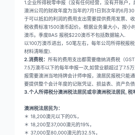
1.企业所得税零申报（没有任何经营，没有开账户，
澳洲公司的财政年度为当年的7月1日到次年的6月3
于可以抵扣的利润的费用支出需要提供费用发票、收
税收费标准1500澳币起价。根据业务量大小，按小时
澳币。季度BAS 报税$220澳币不包括数据输入.
以100万澳币进出，50笔左右，每年公司所得税报
材料淸晰度).
2.消费税：
所有的费用支出都需要缴纳消费税（GST
7.5万澳币以下的每年申报一次,如营业额超过了7
报需要澳洲当地持牌会计师申报，澳居民报税只能通
要提供整个会计年度的记账凭证、损益表、资产负债
3.个人所得税分澳洲税法居民或非澳洲税法居民, 税
澳洲税法居民为：
＊ 18,200澳元以下的0%，
＊ 18,200至37,000澳元的19%，
＊ 37,000至80,000澳元的32.5%，