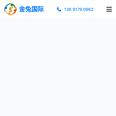
金兔国际
136 9179 0862