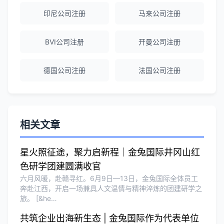
印尼公司注册
马来公司注册
赵女士
★★★★★
BVI公司注册
开曼公司注册
越南公司注册全程指导，文件准备非常专
业。
德国公司注册
法国公司注册
Michael Liu
★★★★☆
泰国公司注册和银行开户服务高效，推
荐！
相关文章
星火照征途，聚力启新程｜金兔国际井冈山红
刘总
★★★★★
色研学团建圆满收官
泰国BOI申请+建厂规划一站式服务，完
六月风暖，赴赣寻红。6月9日—13日，金兔国际全体员工
美！
奔赴江西，开启一场兼具人文温情与精神淬炼的团建研学之
旅。 [&he…
共筑企业出海新生态 | 金兔国际作为代表单位
Olivia Wang
★★★★★