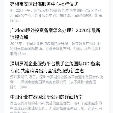
亮相宝安区出海服务中心揭牌仪式
香港公司注册和审计服务专业高效，非常
4月22日下午，以“宝安扬帆·链通全球”为主题的宝安区企业
满意。
出海服务中心（外资服务中心）揭牌暨出海服务联盟、出海
[&he…
广州odi境外投资备案怎么办理？2026年最新
流程详解
2026年，中国企业出海浪潮持续升温，越来越多广州企业
将目光投向国际市场，寻求全球化布局。然而，境外投资并
非简 [&he…
深圳罗湖企业服务平台携手金兔国际ODI备案
专家,共建跨境出海全链条服务新生态
深圳罗湖讯 近日，深圳市罗湖企业服务平台迎来重要合作伙
伴——深圳市金兔国际商务有限公司（以下简称“金兔国
际”） [&he…
中国企业在泰国注册公司的详细指南
泰国以其开放的市场和优越的区位优势，吸引了越来越多的
中国企业前来注册公司。无论是拓展东南亚市场，还是利用