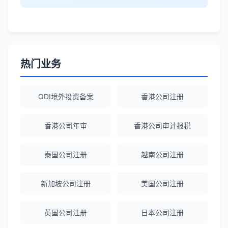
李女士
★★★★★
境外投资备案流程清晰，顾问非常耐心解
答所有问题。
热门业务
Robert Chen
★★★★☆
ODI备案服务专业，流程透明，值得信
赖。
ODI境外投资备案
香港公司注册
香港公司年审
香港公司审计报税
陈经理
★★★★★
香港公司注册+银行开户一站式服务，省心
泰国公司注册
越南公司注册
省力！
新加坡公司注册
美国公司注册
Emma Zhang
★★★★★
海外公司注册服务非常专业，顾问响应迅
英国公司注册
日本公司注册
速。