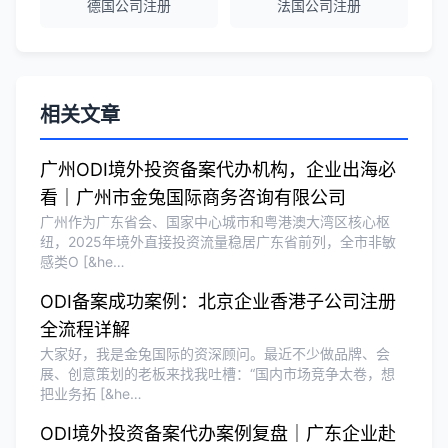
德国公司注册
法国公司注册
越南公司注册全程指导，文件准备非常专
业。
Michael Liu
★★★★☆
相关文章
泰国公司注册和银行开户服务高效，推
荐！
广州ODI境外投资备案代办机构，企业出海必
看｜广州市金兔国际商务咨询有限公司
广州作为广东省会、国家中心城市和粤港澳大湾区核心枢
刘总
★★★★★
纽，2025年境外直接投资流量稳居广东省前列，全市非敏
感类O [&he…
泰国BOI申请+建厂规划一站式服务，完
美！
ODI备案成功案例：北京企业香港子公司注册
全流程详解
大家好，我是金兔国际的资深顾问。最近不少做品牌、会
Olivia Wang
★★★★★
展、创意策划的老板来找我吐槽：“国内市场竞争太卷，想
香港公司注册和审计服务专业高效，非常
把业务拓 [&he…
满意。
ODI境外投资备案代办案例复盘｜广东企业赴