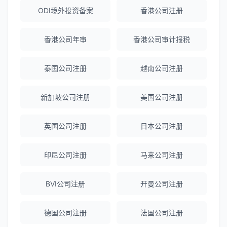
赵女士
★★★★★
ODI境外投资备案
香港公司注册
越南公司注册全程指导，文件准备非常专
业。
香港公司年审
香港公司审计报税
Michael Liu
★★★★☆
泰国公司注册
越南公司注册
泰国公司注册和银行开户服务高效，推
荐！
新加坡公司注册
美国公司注册
英国公司注册
日本公司注册
刘总
★★★★★
泰国BOI申请+建厂规划一站式服务，完
印尼公司注册
马来公司注册
美！
BVI公司注册
开曼公司注册
Olivia Wang
★★★★★
香港公司注册和审计服务专业高效，非常
德国公司注册
法国公司注册
满意。