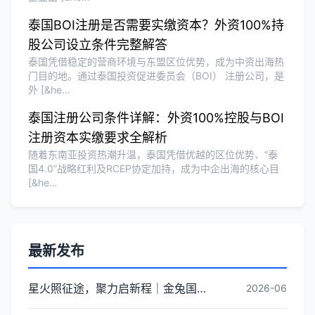
泰国BOI注册是否需要实缴资本？外资100%持
股公司设立条件完整解答
泰国凭借稳定的营商环境与东盟区位优势，成为中资出海热
门目的地。通过泰国投资促进委员会（BOI） 注册公司，是
外 [&he…
泰国注册公司条件详解：外资100%控股与BOI
注册资本实缴要求全解析
随着东南亚投资热潮升温，泰国凭借优越的区位优势、“泰
国4.0”战略红利及RCEP协定加持，成为中企出海的核心目
[&he…
最新发布
星火照征途，聚力启新程｜金兔国际井冈山红色研学团建圆满收官
2026-06