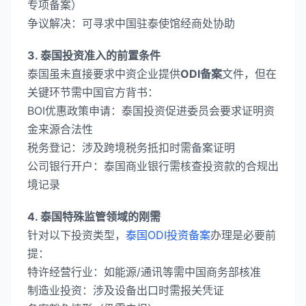
专项备案）
​争议解决​：可寻求中国驻泰使馆经商处协助
​3. 泰国投资准入的前置条件​
泰国虽未直接要求中资企业提供
ODI备案
文件，但在
关键环节需中国官方背书：
​BOI优惠政策申请​：泰国投资促进委员会要求证明资
金来源合法性
​税务登记​：涉及跨境税务抵扣时需备案证明
​公司银行开户​：泰国商业银行需核查投资款的合规出
境记录
​4. 泰国特殊监管领域的刚需​
针对以下投资类型，
泰国ODI投资备案
办理是必要前
提：
​特许经营行业​：如能源/通讯等需中国商务部核准
​制造业投资​：涉及设备出口时需报关凭证