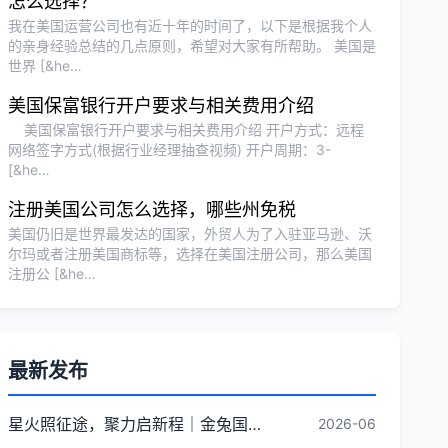
怎么选择？
我在美国运营公司也有近十年的时间了，以下是根据我个人
的亲身经验总结的几点原则，希望对大家有所帮助。 美国是
世界 [&he…
美国保富银行开户要求与相关费用介绍
美国保富银行开户要求与相关费用介绍 开户方式：远程
网络签字方式(根据行业经理抽查视频) 开户周期：3-
[&he…
注册美国公司怎么选择，哪些州免税
美国仍旧是世界最发达的国家，外贸人为了入驻亚马逊、沃
尔玛或者注册美国商标等，选择在美国注册公司，那么美国
注册公 [&he…
最新发布
星火照征途，聚力启新程｜金兔国际井冈山红色研学团建圆满收官
2026-06