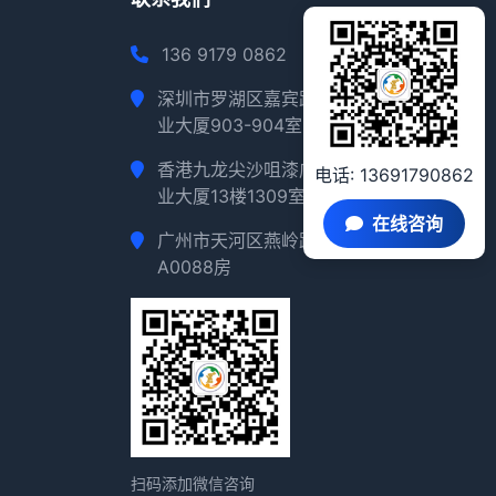
136 9179 0862
深圳市罗湖区嘉宾路2018路深华商
业大厦903-904室
香港九龙尖沙咀漆咸围2-4號金时商
电话: 13691790862
业大厦13楼1309室
在线咨询
广州市天河区燕岭路123号7层
A0088房
扫码添加微信咨询