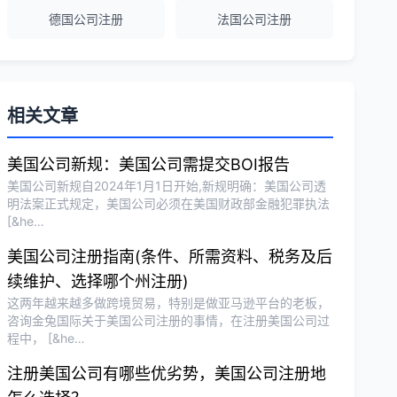
德国公司注册
法国公司注册
越南公司注册全程指导，文件准备非常专
业。
Michael Liu
★★★★☆
相关文章
泰国公司注册和银行开户服务高效，推
荐！
美国公司新规：美国公司需提交BOI报告
美国公司新规自2024年1月1日开始,新规明确：美国公司透
明法案正式规定，美国公司必须在美国财政部金融犯罪执法
[&he…
刘总
★★★★★
泰国BOI申请+建厂规划一站式服务，完
美国公司注册指南(条件、所需资料、税务及后
美！
续维护、选择哪个州注册)
这两年越来越多做跨境贸易，特别是做亚马逊平台的老板，
咨询金兔国际关于美国公司注册的事情，在注册美国公司过
Olivia Wang
★★★★★
程中， [&he…
香港公司注册和审计服务专业高效，非常
注册美国公司有哪些优劣势，美国公司注册地
满意。