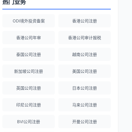
热门业务
Robert Chen
★★★★☆
ODI境外投资备案
香港公司注册
ODI备案服务专业，流程透明，值得信
赖。
香港公司年审
香港公司审计报税
泰国公司注册
越南公司注册
陈经理
★★★★★
香港公司注册+银行开户一站式服务，省心
新加坡公司注册
美国公司注册
省力！
英国公司注册
日本公司注册
Emma Zhang
★★★★★
海外公司注册服务非常专业，顾问响应迅
印尼公司注册
马来公司注册
速。
BVI公司注册
开曼公司注册
赵女士
★★★★★