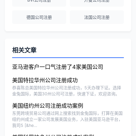
Michael Liu
★★★★☆
德国公司注册
法国公司注册
泰国公司注册和银行开户服务高效，推
荐！
刘总
★★★★★
相关文章
泰国BOI申请+建厂规划一站式服务，完
美！
亚马逊客户一口气注册了4家美国公司
美国特拉华州公司注册成功
Olivia Wang
★★★★★
恭喜陈总美国特拉华州公司注册成功，5天办理下证。选择
金兔国际，美国30州公司可注册，快速下证，欢迎咨询。
香港公司注册和审计服务专业高效，非常
满意。
美国纽约州公司注册成功案例
东莞跨境贸易公司通过网上搜索找到金兔国际，打算在美国
纽约州成立一家公司发展美国业务，入驻美国亚马逊平台，
我司5 [&he…