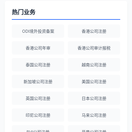
ODI备案服务专业，流程透明，值得信
赖。
热门业务
陈经理
★★★★★
ODI境外投资备案
香港公司注册
香港公司注册+银行开户一站式服务，省心
省力！
香港公司年审
香港公司审计报税
泰国公司注册
越南公司注册
Emma Zhang
★★★★★
海外公司注册服务非常专业，顾问响应迅
新加坡公司注册
美国公司注册
速。
英国公司注册
日本公司注册
赵女士
★★★★★
越南公司注册全程指导，文件准备非常专
印尼公司注册
马来公司注册
业。
BVI公司注册
开曼公司注册