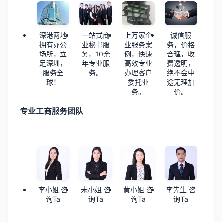
深港两地
一站式商
上万家企
诚信服
拥有办公
业秘书服
业服务案
务，价格
场所，立
务，10余
例，快速
合理，收
足深圳，
年专业服
高效专业
费透明，
服务全
务。
办理客户
绝不会中
球！
委托业
途无理加
务。
价。
专业工商服务团队
李小姐 咨
未小姐 咨
黄小姐 咨
李先生 咨
询Ta
询Ta
询Ta
询Ta