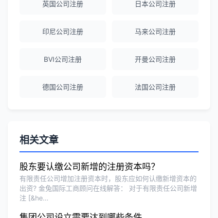
英国公司注册
日本公司注册
赵女士
★★★★★
越南公司注册全程指导，文件准备非常专
印尼公司注册
马来公司注册
业。
BVI公司注册
开曼公司注册
Michael Liu
★★★★☆
德国公司注册
法国公司注册
泰国公司注册和银行开户服务高效，推
荐！
刘总
★★★★★
相关文章
泰国BOI申请+建厂规划一站式服务，完
美！
股东要认缴公司新增的注册资本吗？
有限责任公司增加注册资本时，股东应如何认缴新增资本的
出资? 金兔国际工商顾问在线解答： 对于有限责任公司新增
Olivia Wang
★★★★★
注 [&he…
香港公司注册和审计服务专业高效，非常
集团公司设立需要达到哪些条件