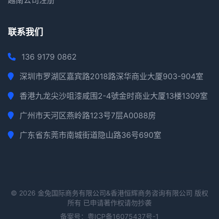
联系我们
136 9179 0862
深圳市罗湖区嘉宾路2018路深华商业大厦903-904室
香港九龙尖沙咀漆咸围2-4號金时商业大厦13楼1309室
广州市天河区燕岭路123号7层A0088房
广东省东莞市南城街道隐山路36号690室
© 2026 金兔国际商务有限公司&香港恒辉商务咨询有限公司 版权
所有 已申请著作权请勿抄袭
备案号：
粤ICP备16075437号-1