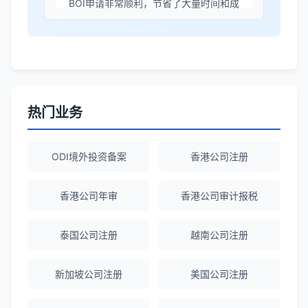
境外投资备案流程清晰，顾问非常耐心解
答所有问题。
Robert Chen
★★★★☆
ODI备案服务专业，流程透明，值得信
赖。
热门业务
陈经理
★★★★★
ODI境外投资备案
香港公司注册
香港公司注册+银行开户一站式服务，省心
省力！
香港公司年审
香港公司审计报税
泰国公司注册
越南公司注册
Emma Zhang
★★★★★
海外公司注册服务非常专业，顾问响应迅
新加坡公司注册
美国公司注册
速。