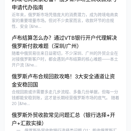
申请代办指南
近年来，俄罗斯市场凭借庞大的消费潜力，成为跨境电商卖
Olivia Wang
★★★★★
家的重要增量市场。但对不少卖家而言，收款环节的合规
香港公司注册和审计服务专业高效，非常
性、安全 [&he…
满意。
卢布结算怎么办？通过VTB银行开户代理解决
俄罗斯付款难题（深圳/广州）
随着中俄贸易往来日益密切，不少深圳、广州的外贸企业在
对接俄罗斯客户时，都会遇到卢布结算的核心难题——本土
开户流 [&he…
俄罗斯卢布合规回款攻略！3大安全通道让资
金安稳回国
合规回款或许需要多走几步流程、多备几份单据，但每一分
钱都能安稳到账，这才是长期经营俄罗斯市场的底气。 随着
20 [&he…
俄罗斯外贸收款常见问题汇总（银行选择+开
户+汇款实操）
一、俄罗斯外贸收款银行选择类问题 Q1：能收俄罗斯汇