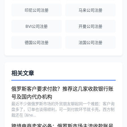
海外公司注册服务非常专业，顾问响应迅
印尼公司注册
马来公司注册
速。
BVI公司注册
开曼公司注册
赵女士
★★★★★
德国公司注册
法国公司注册
越南公司注册全程指导，文件准备非常专
业。
Michael Liu
★★★★☆
相关文章
泰国公司注册和银行开户服务高效，推
荐！
俄罗斯客户要求付款？推荐这几家收款银行账
号及国内代办机构
最近不少做俄罗斯市场的外贸朋友聊起同一个难题：客户询
刘总
★★★★★
盘多了，订单也谈得顺利，可一到付款环节就卡壳。西方制
裁还在 [&he…
泰国BOI申请+建厂规划一站式服务，完
美！
跨境电商卖家必备：俄罗斯市场主流收款账号