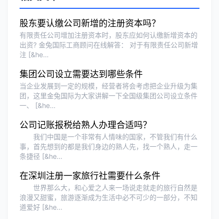
泰国BOI申请+建厂规划一站式服务，完
股东要认缴公司新增的注册资本吗？
美！
有限责任公司增加注册资本时，股东应如何认缴新增资本的
出资? 金兔国际工商顾问在线解答： 对于有限责任公司新增
注 [&he…
Olivia Wang
★★★★★
集团公司设立需要达到哪些条件
香港公司注册和审计服务专业高效，非常
当企业发展到一定的规模，经营者将会考虑把企业升级为集
满意。
团，这里金兔国际为大家讲解一下全国级集团公司设立条件
一、 [&he…
公司记账报税给熟人办理合适吗？
我们中国是一个非常有人情味的国家，不管我们有什么
事，首先想到的都是我们身边的熟人先，找一个熟人，走一
条捷径 [&he…
在深圳注册一家旅行社需要什么条件
世界那么大，和心爱之人来一场说走就走的旅行自然是
浪漫又甜蜜，旅游逐渐成为生活中必不可少的一部分，不知
道爱好 [&he…