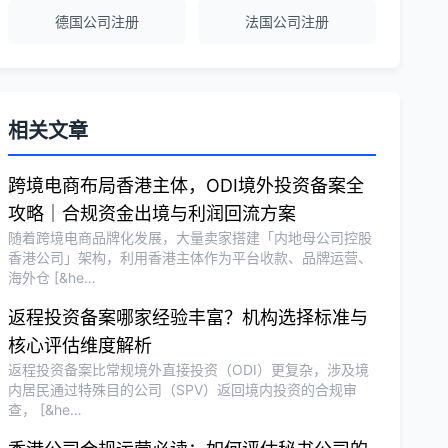
德国公司注册
法国公司注册
越南公司注册全程指导，文件准备非常专
业。
Michael Liu
★★★★☆
相关文章
泰国公司注册和银行开户服务高效，推
荐！
跨境电商布局香港主体，ODI境外投资备案全
攻略｜合规资金出境与利润回流方案
随着跨境电商品牌化发展，大量卖家搭建「内地母公司控股
刘总
★★★★★
香港公司」架构，利用香港主体作为平台收款、品牌运营、
海外仓 [&he…
泰国BOI申请+建厂规划一站式服务，完
美！
返程投资备案哪家经验丰富？机构选择标准与
核心评估维度解析
返程投资备案比常规境外直接投资（ODI）更复杂，涉及境
Olivia Wang
★★★★★
内居民通过特殊目的公司（SPV）返回境内投资的合规审
香港公司注册和审计服务专业高效，非常
查， [&he…
满意。