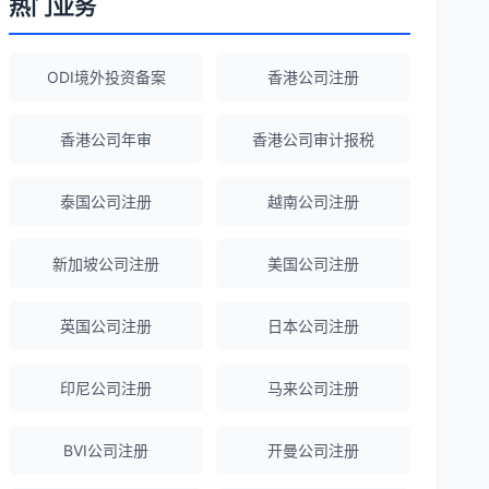
热门业务
Robert Chen
★★★★☆
ODI境外投资备案
香港公司注册
ODI备案服务专业，流程透明，值得信
赖。
香港公司年审
香港公司审计报税
泰国公司注册
越南公司注册
陈经理
★★★★★
香港公司注册+银行开户一站式服务，省心
新加坡公司注册
美国公司注册
省力！
英国公司注册
日本公司注册
Emma Zhang
★★★★★
海外公司注册服务非常专业，顾问响应迅
印尼公司注册
马来公司注册
速。
BVI公司注册
开曼公司注册
赵女士
★★★★★