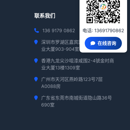
联系我们
136 9179 0862
电话: 13691790862
深圳市罗湖区嘉宾路2018路深华商
在线咨询
业大厦903-904室
香港九龙尖沙咀漆咸围2-4號金时商
业大厦13楼1309室
广州市天河区燕岭路123号7层
A0088房
广东省东莞市南城街道隐山路36号
690室