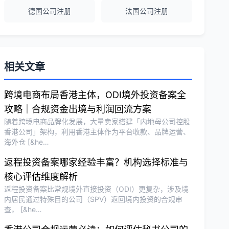
德国公司注册
法国公司注册
越南公司注册全程指导，文件准备非常专
业。
Michael Liu
★★★★☆
相关文章
泰国公司注册和银行开户服务高效，推
荐！
跨境电商布局香港主体，ODI境外投资备案全
攻略｜合规资金出境与利润回流方案
随着跨境电商品牌化发展，大量卖家搭建「内地母公司控股
刘总
★★★★★
香港公司」架构，利用香港主体作为平台收款、品牌运营、
海外仓 [&he…
泰国BOI申请+建厂规划一站式服务，完
美！
返程投资备案哪家经验丰富？机构选择标准与
核心评估维度解析
返程投资备案比常规境外直接投资（ODI）更复杂，涉及境
Olivia Wang
★★★★★
内居民通过特殊目的公司（SPV）返回境内投资的合规审
香港公司注册和审计服务专业高效，非常
查， [&he…
满意。