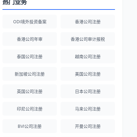
热门业务
Robert Chen
★★★★☆
ODI境外投资备案
香港公司注册
ODI备案服务专业，流程透明，值得信
赖。
香港公司年审
香港公司审计报税
泰国公司注册
越南公司注册
陈经理
★★★★★
香港公司注册+银行开户一站式服务，省心
新加坡公司注册
美国公司注册
省力！
英国公司注册
日本公司注册
Emma Zhang
★★★★★
海外公司注册服务非常专业，顾问响应迅
印尼公司注册
马来公司注册
速。
BVI公司注册
开曼公司注册
赵女士
★★★★★