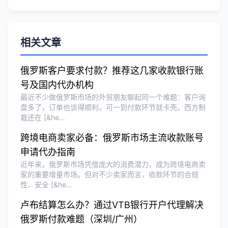
泰国公司注册和银行开户服务高效，推
荐！
相关文章
刘总
★★★★★
俄罗斯客户要求付款？推荐这几家收款银行账
泰国BOI申请+建厂规划一站式服务，完
号及国内代办机构
美！
最近不少做俄罗斯市场的外贸朋友聊起同一个难题：客户询
盘多了，订单也谈得顺利，可一到付款环节就卡壳。西方制
裁还在 [&he…
Olivia Wang
★★★★★
跨境电商卖家必备：俄罗斯市场主流收款账号
香港公司注册和审计服务专业高效，非常
申请代办指南
满意。
近年来，俄罗斯市场凭借庞大的消费潜力，成为跨境电商卖
家的重要增量市场。但对不少卖家而言，收款环节的合规
性、安全 [&he…
卢布结算怎么办？通过VTB银行开户代理解决
俄罗斯付款难题（深圳/广州）