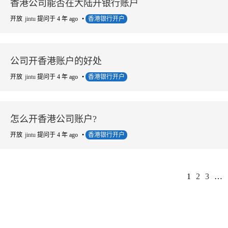
香港公司能否在大陆开银行账户
开放
jintu
提问于 4 年 ago
•
香港银行开户
公司开香港账户的好处
开放
jintu
提问于 4 年 ago
•
香港银行开户
怎么开香港公司账户?
开放
jintu
提问于 4 年 ago
•
香港银行开户
1
2
3
…