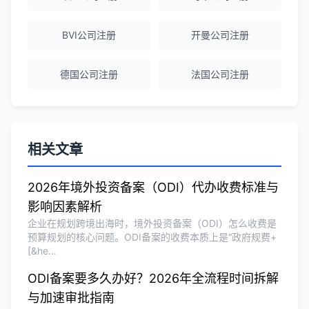
赵女士
★★★★★
越南公司注册全程指导，文件准备非常专
BVI公司注册
开曼公司注册
业。
德国公司注册
法国公司注册
Michael Liu
★★★★☆
泰国公司注册和银行开户服务高效，推
荐！
相关文章
刘总
★★★★★
2026年境外投资备案（ODI）代办收费标准与
影响因素解析
泰国BOI申请+建厂规划一站式服务，完
美！
企业在规划跨境出海时，境外投资备案（ODI）怎么收费是
预算规划的核心问题。ODI备案的收费本质上是“政府规费+
[&he…
Olivia Wang
★★★★★
ODI备案要多久办好？2026年全流程时间拆解
香港公司注册和审计服务专业高效，非常
与加速审批指南
满意。