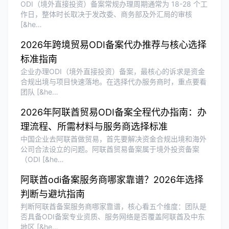
ODI（境外直接投资）备案常规办理周期通常为 18-28 个工
作日，整体时长取决于发改委、商务部及外汇局的审核
[&he…
2026年跨境贸易ODI备案代办推荐与核心选择
标准指南
企业办理ODI（境外直接投资）备案，最核心的诉求是资金
合规出境与项目快速落地。在选择代办服务商时，重点要看
团队 [&he…
2026年阿联酋贸易ODI备案全程代办指南：办
理流程、所需材料与服务商选择标准
中国企业去阿联酋做贸易，首先要解决资金合规出境和海外
公司合法设立的问题。阿联酋贸易备案属于境外投资备案
（ODI [&he…
阿联酋odi备案服务商哪家靠谱？2026年选择
判断与避坑指南
判断阿联酋备案服务商哪家靠谱，核心看五个维度：团队是
否具备ODI备案专业资质、服务网络是否覆盖阿联酋及中东
地区 [&he…