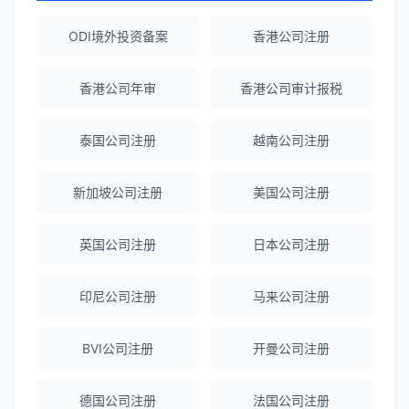
ODI备案服务专业，流程透明，值得信
赖。
ODI境外投资备案
香港公司注册
香港公司年审
香港公司审计报税
陈经理
★★★★★
香港公司注册+银行开户一站式服务，省心
泰国公司注册
越南公司注册
省力！
新加坡公司注册
美国公司注册
Emma Zhang
★★★★★
海外公司注册服务非常专业，顾问响应迅
英国公司注册
日本公司注册
速。
印尼公司注册
马来公司注册
赵女士
★★★★★
BVI公司注册
开曼公司注册
越南公司注册全程指导，文件准备非常专
业。
德国公司注册
法国公司注册