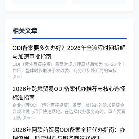
Michael Liu
★★★★☆
泰国公司注册和银行开户服务高效，推
荐！
相关文章
ODI备案要多久办好？2026年全流程时间拆解
刘总
★★★★★
与加速审批指南
泰国BOI申请+建厂规划一站式服务，完
ODI（境外直接投资）备案常规办理周期通常为 18-28 个工
美！
作日，整体时长取决于发改委、商务部及外汇局的审核
[&he…
2026年跨境贸易ODI备案代办推荐与核心选择
Olivia Wang
★★★★★
标准指南
香港公司注册和审计服务专业高效，非常
企业办理ODI（境外直接投资）备案，最核心的诉求是资金
满意。
合规出境与项目快速落地。在选择代办服务商时，重点要看
团队 [&he…
2026年阿联酋贸易ODI备案全程代办指南：办
理流程、所需材料与服务商选择标准