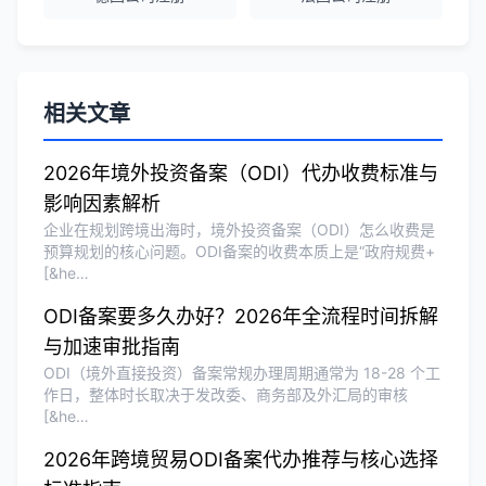
泰国公司注册和银行开户服务高效，推
荐！
刘总
★★★★★
相关文章
泰国BOI申请+建厂规划一站式服务，完
美！
2026年境外投资备案（ODI）代办收费标准与
影响因素解析
企业在规划跨境出海时，境外投资备案（ODI）怎么收费是
Olivia Wang
★★★★★
预算规划的核心问题。ODI备案的收费本质上是“政府规费+
[&he…
香港公司注册和审计服务专业高效，非常
满意。
ODI备案要多久办好？2026年全流程时间拆解
与加速审批指南
ODI（境外直接投资）备案常规办理周期通常为 18-28 个工
作日，整体时长取决于发改委、商务部及外汇局的审核
[&he…
2026年跨境贸易ODI备案代办推荐与核心选择