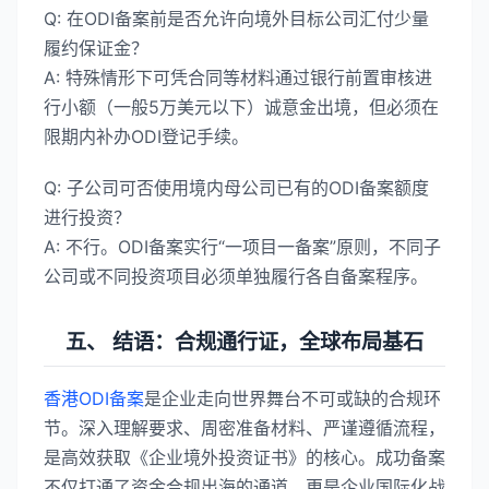
​Q: 在ODI备案前是否允许向境外目标公司汇付少量
履约保证金？​​
​A:​​ 特殊情形下可凭合同等材料通过银行前置审核进
行小额（一般5万美元以下）诚意金出境，但必须在
限期内补办ODI登记手续。
​Q: 子公司可否使用境内母公司已有的ODI备案额度
进行投资？​​
​A:​​ 不行。ODI备案实行“一项目一备案”原则，不同子
公司或不同投资项目必须单独履行各自备案程序。
五、 结语：合规通行证，全球布局基石
香港ODI备案
是企业走向世界舞台不可或缺的合规环
节。深入理解要求、周密准备材料、严谨遵循流程，
是高效获取《企业境外投资证书》的核心。成功备案
不仅打通了资金合规出海的通道，更是企业国际化战