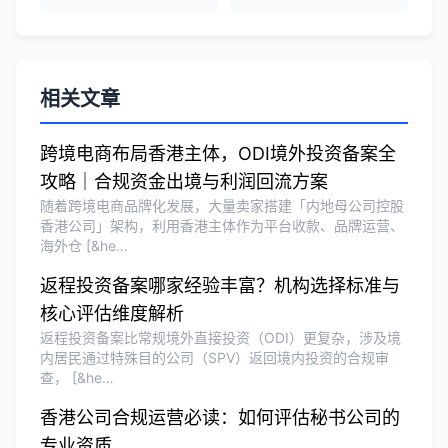
泰国公司注册和银行开户服务高效，推
荐！
相关文章
刘总
★★★★★
泰国BOI申请+建厂规划一站式服务，完
跨境电商布局香港主体，ODI境外投资备案全
美！
攻略｜合规资金出境与利润回流方案
随着跨境电商品牌化发展，大量卖家搭建「内地母公司控股
香港公司」架构，利用香港主体作为平台收款、品牌运营、
Olivia Wang
★★★★★
海外仓 [&he…
香港公司注册和审计服务专业高效，非常
返程投资备案哪家经验丰富？机构选择标准与
满意。
核心评估维度解析
返程投资备案比常规境外直接投资（ODI）更复杂，涉及境
内居民通过特殊目的公司（SPV）返回境内投资的合规审
查， [&he…
香港公司合规运营必读：如何评估秘书公司的
专业资质