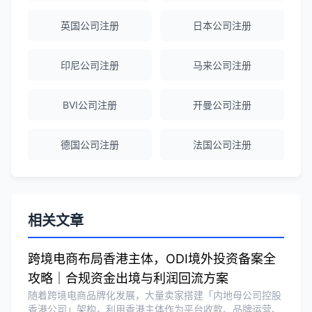
英国公司注册
日本公司注册
Emma Zhang
★★★★★
海外公司注册服务非常专业，顾问响应迅
印尼公司注册
马来公司注册
速。
BVI公司注册
开曼公司注册
赵女士
★★★★★
德国公司注册
法国公司注册
越南公司注册全程指导，文件准备非常专
业。
Michael Liu
★★★★☆
相关文章
泰国公司注册和银行开户服务高效，推
荐！
跨境电商布局香港主体，ODI境外投资备案全
攻略｜合规资金出境与利润回流方案
随着跨境电商品牌化发展，大量卖家搭建「内地母公司控股
刘总
★★★★★
香港公司」架构，利用香港主体作为平台收款、品牌运营、