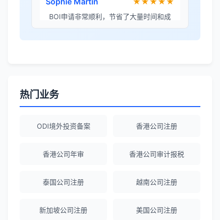
Sophie Martin
★★★★★
BOI申请非常顺利，节省了大量时间和成
本。
李女士
★★★★★
境外投资备案流程清晰，顾问非常耐心解
答所有问题。
热门业务
Robert Chen
★★★★☆
ODI境外投资备案
香港公司注册
ODI备案服务专业，流程透明，值得信
赖。
香港公司年审
香港公司审计报税
泰国公司注册
越南公司注册
陈经理
★★★★★
香港公司注册+银行开户一站式服务，省心
新加坡公司注册
美国公司注册
省力！