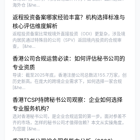
海外仓 [&he…
泰国BOI申请+建厂规划一站式服务，完
美！
返程投资备案哪家经验丰富？机构选择标准与
核心评估维度解析
返程投资备案比常规境外直接投资（ODI）更复杂，涉及境
Olivia Wang
★★★★★
内居民通过特殊目的公司（SPV）返回境内投资的合规审
香港公司注册和审计服务专业高效，非常
查， [&he…
满意。
香港公司合规运营必读：如何评估秘书公司的
专业资质
导读：截至2025年底，香港注册公司总数达155.7万家，创
历史新高。在庞大的跨境企业需求下，如何选择一家合规
[&he…
香港TCSP持牌秘书公司观察：企业如何选择
专业服务机构？
选对香港秘书公司，是企业合规运营的第一步。面对参差不
齐的市场，怎样的秘书公司才值得信赖？本文从实操角度，
为您提 [&he…