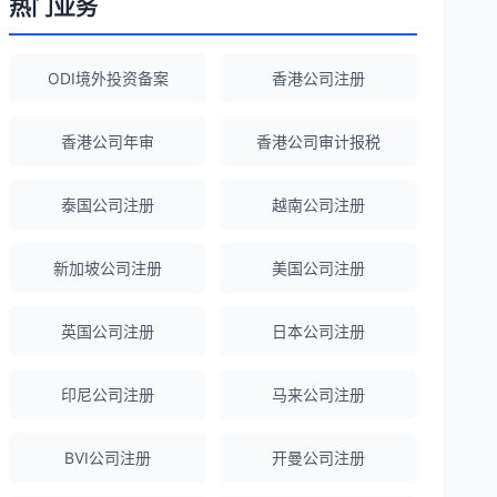
热门业务
Robert Chen
★★★★☆
ODI境外投资备案
香港公司注册
ODI备案服务专业，流程透明，值得信
赖。
香港公司年审
香港公司审计报税
泰国公司注册
越南公司注册
陈经理
★★★★★
香港公司注册+银行开户一站式服务，省心
新加坡公司注册
美国公司注册
省力！
英国公司注册
日本公司注册
Emma Zhang
★★★★★
海外公司注册服务非常专业，顾问响应迅
印尼公司注册
马来公司注册
速。
BVI公司注册
开曼公司注册
赵女士
★★★★★