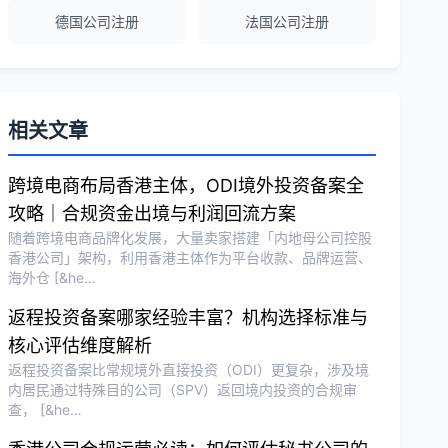
德国公司注册
法国公司注册
越南公司注册全程指导，文件准备非常专
业。
Michael Liu
★★★★☆
相关文章
泰国公司注册和银行开户服务高效，推
荐！
跨境电商布局香港主体，ODI境外投资备案全
攻略｜合规资金出境与利润回流方案
随着跨境电商品牌化发展，大量卖家搭建「内地母公司控股
刘总
★★★★★
香港公司」架构，利用香港主体作为平台收款、品牌运营、
海外仓 [&he…
泰国BOI申请+建厂规划一站式服务，完
美！
返程投资备案哪家经验丰富？机构选择标准与
核心评估维度解析
返程投资备案比常规境外直接投资（ODI）更复杂，涉及境
Olivia Wang
★★★★★
内居民通过特殊目的公司（SPV）返回境内投资的合规审
香港公司注册和审计服务专业高效，非常
查， [&he…
满意。