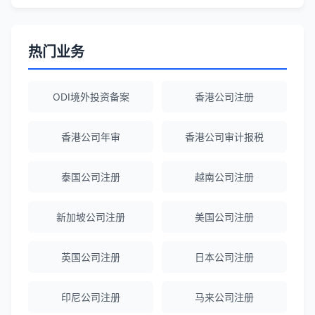
海外公司注册服务非常专业，顾问响应迅
速。
热门业务
赵女士
★★★★★
ODI境外投资备案
香港公司注册
越南公司注册全程指导，文件准备非常专
业。
香港公司年审
香港公司审计报税
Michael Liu
★★★★☆
泰国公司注册
越南公司注册
泰国公司注册和银行开户服务高效，推
荐！
新加坡公司注册
美国公司注册
英国公司注册
日本公司注册
刘总
★★★★★
泰国BOI申请+建厂规划一站式服务，完
印尼公司注册
马来公司注册
美！