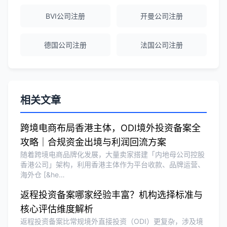
BVI公司注册
开曼公司注册
Olivia Wang
★★★★★
香港公司注册和审计服务专业高效，非常
德国公司注册
法国公司注册
满意。
相关文章
跨境电商布局香港主体，ODI境外投资备案全
攻略｜合规资金出境与利润回流方案
随着跨境电商品牌化发展，大量卖家搭建「内地母公司控股
香港公司」架构，利用香港主体作为平台收款、品牌运营、
海外仓 [&he…
返程投资备案哪家经验丰富？机构选择标准与
核心评估维度解析
返程投资备案比常规境外直接投资（ODI）更复杂，涉及境