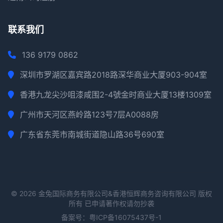
联系我们
136 9179 0862
深圳市罗湖区嘉宾路2018路深华商业大厦903-904室
香港九龙尖沙咀漆咸围2-4號金时商业大厦13楼1309室
广州市天河区燕岭路123号7层A0088房
广东省东莞市南城街道隐山路36号690室
© 2026 金兔国际商务有限公司&香港恒辉商务咨询有限公司 版权
所有 已申请著作权请勿抄袭
备案号：
粤ICP备16075437号-1