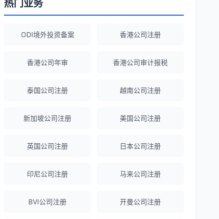
热门业务
Robert Chen
★★★★☆
ODI境外投资备案
香港公司注册
ODI备案服务专业，流程透明，值得信
赖。
香港公司年审
香港公司审计报税
泰国公司注册
越南公司注册
陈经理
★★★★★
香港公司注册+银行开户一站式服务，省心
新加坡公司注册
美国公司注册
省力！
英国公司注册
日本公司注册
Emma Zhang
★★★★★
海外公司注册服务非常专业，顾问响应迅
印尼公司注册
马来公司注册
速。
BVI公司注册
开曼公司注册
赵女士
★★★★★