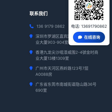
联系我们
136 9179 0862
电话: 13691790862
深圳市罗湖区嘉宾路2018路深华商
在线咨询
业大厦903-904室
香港九龙尖沙咀漆咸围2-4號金时商
业大厦13楼1309室
广州市天河区燕岭路123号7层
A0088房
广东省东莞市南城街道隐山路36号
690室