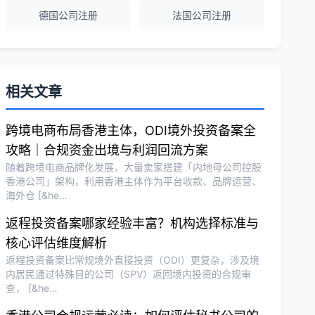
德国公司注册
法国公司注册
越南公司注册全程指导，文件准备非常专
业。
Michael Liu
★★★★☆
相关文章
泰国公司注册和银行开户服务高效，推
荐！
跨境电商布局香港主体，ODI境外投资备案全
攻略｜合规资金出境与利润回流方案
随着跨境电商品牌化发展，大量卖家搭建「内地母公司控股
刘总
★★★★★
香港公司」架构，利用香港主体作为平台收款、品牌运营、
海外仓 [&he…
泰国BOI申请+建厂规划一站式服务，完
美！
返程投资备案哪家经验丰富？机构选择标准与
核心评估维度解析
返程投资备案比常规境外直接投资（ODI）更复杂，涉及境
Olivia Wang
★★★★★
内居民通过特殊目的公司（SPV）返回境内投资的合规审
香港公司注册和审计服务专业高效，非常
查， [&he…
满意。