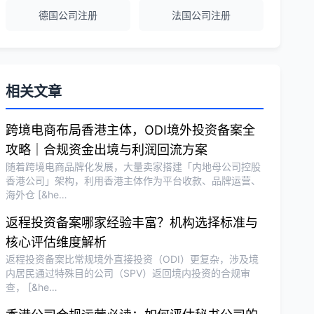
德国公司注册
法国公司注册
越南公司注册全程指导，文件准备非常专
业。
Michael Liu
★★★★☆
相关文章
泰国公司注册和银行开户服务高效，推
荐！
跨境电商布局香港主体，ODI境外投资备案全
攻略｜合规资金出境与利润回流方案
随着跨境电商品牌化发展，大量卖家搭建「内地母公司控股
刘总
★★★★★
香港公司」架构，利用香港主体作为平台收款、品牌运营、
海外仓 [&he…
泰国BOI申请+建厂规划一站式服务，完
美！
返程投资备案哪家经验丰富？机构选择标准与
核心评估维度解析
返程投资备案比常规境外直接投资（ODI）更复杂，涉及境
Olivia Wang
★★★★★
内居民通过特殊目的公司（SPV）返回境内投资的合规审
香港公司注册和审计服务专业高效，非常
查， [&he…
满意。