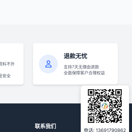
退款无忧
资料不外
支持7天无理由退款
全面保障客户合理权益
息安全
联系我们
电话: 13691790862