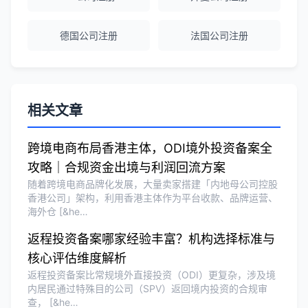
Michael Liu
★★★★☆
德国公司注册
法国公司注册
泰国公司注册和银行开户服务高效，推
荐！
刘总
★★★★★
相关文章
泰国BOI申请+建厂规划一站式服务，完
美！
跨境电商布局香港主体，ODI境外投资备案全
攻略｜合规资金出境与利润回流方案
随着跨境电商品牌化发展，大量卖家搭建「内地母公司控股
Olivia Wang
★★★★★
香港公司」架构，利用香港主体作为平台收款、品牌运营、
海外仓 [&he…
香港公司注册和审计服务专业高效，非常
满意。
返程投资备案哪家经验丰富？机构选择标准与
核心评估维度解析
返程投资备案比常规境外直接投资（ODI）更复杂，涉及境
内居民通过特殊目的公司（SPV）返回境内投资的合规审
查， [&he…