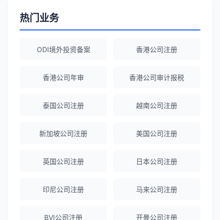
ODI备案服务专业，流程透明，值得信
赖。
热门业务
陈经理
★★★★★
ODI境外投资备案
香港公司注册
香港公司注册+银行开户一站式服务，省心
省力！
香港公司年审
香港公司审计报税
泰国公司注册
越南公司注册
Emma Zhang
★★★★★
海外公司注册服务非常专业，顾问响应迅
新加坡公司注册
美国公司注册
速。
英国公司注册
日本公司注册
赵女士
★★★★★
越南公司注册全程指导，文件准备非常专
印尼公司注册
马来公司注册
业。
BVI公司注册
开曼公司注册