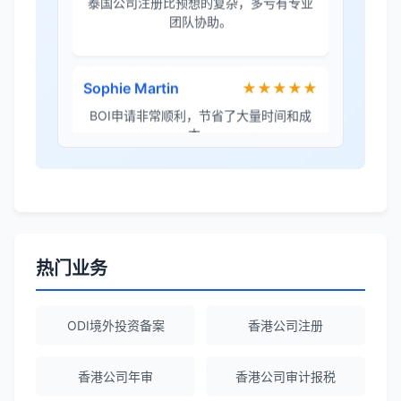
BOI申请非常顺利，节省了大量时间和成
本。
李女士
★★★★★
境外投资备案流程清晰，顾问非常耐心解
答所有问题。
Robert Chen
★★★★☆
ODI备案服务专业，流程透明，值得信
赖。
热门业务
陈经理
★★★★★
ODI境外投资备案
香港公司注册
香港公司注册+银行开户一站式服务，省心
省力！
香港公司年审
香港公司审计报税