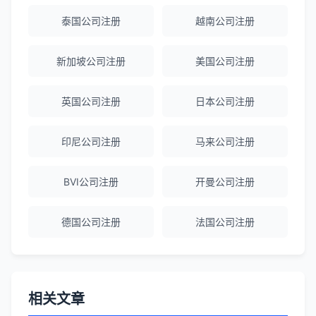
泰国公司注册
越南公司注册
Emma Zhang
★★★★★
海外公司注册服务非常专业，顾问响应迅
新加坡公司注册
美国公司注册
速。
英国公司注册
日本公司注册
赵女士
★★★★★
越南公司注册全程指导，文件准备非常专
印尼公司注册
马来公司注册
业。
BVI公司注册
开曼公司注册
Michael Liu
★★★★☆
德国公司注册
法国公司注册
泰国公司注册和银行开户服务高效，推
荐！
刘总
★★★★★
相关文章
泰国BOI申请+建厂规划一站式服务，完