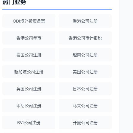
热门业务
Robert Chen
★★★★☆
ODI境外投资备案
香港公司注册
ODI备案服务专业，流程透明，值得信
赖。
香港公司年审
香港公司审计报税
泰国公司注册
越南公司注册
陈经理
★★★★★
香港公司注册+银行开户一站式服务，省心
新加坡公司注册
美国公司注册
省力！
英国公司注册
日本公司注册
Emma Zhang
★★★★★
海外公司注册服务非常专业，顾问响应迅
印尼公司注册
马来公司注册
速。
BVI公司注册
开曼公司注册
赵女士
★★★★★