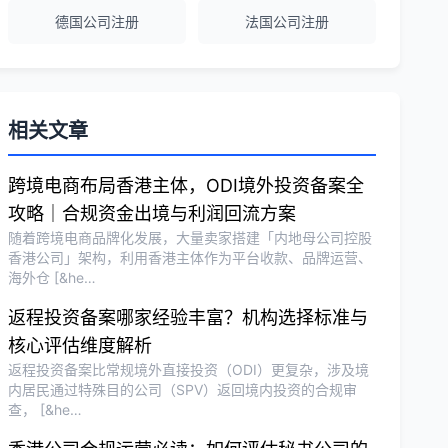
德国公司注册
法国公司注册
越南公司注册全程指导，文件准备非常专
业。
Michael Liu
★★★★☆
相关文章
泰国公司注册和银行开户服务高效，推
荐！
跨境电商布局香港主体，ODI境外投资备案全
攻略｜合规资金出境与利润回流方案
随着跨境电商品牌化发展，大量卖家搭建「内地母公司控股
刘总
★★★★★
香港公司」架构，利用香港主体作为平台收款、品牌运营、
海外仓 [&he…
泰国BOI申请+建厂规划一站式服务，完
美！
返程投资备案哪家经验丰富？机构选择标准与
核心评估维度解析
返程投资备案比常规境外直接投资（ODI）更复杂，涉及境
Olivia Wang
★★★★★
内居民通过特殊目的公司（SPV）返回境内投资的合规审
香港公司注册和审计服务专业高效，非常
查， [&he…
满意。