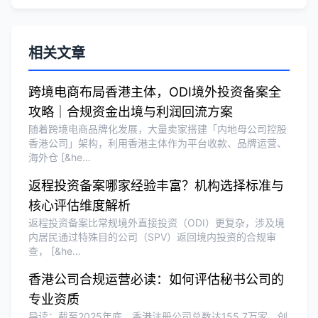
刘总
★★★★★
相关文章
泰国BOI申请+建厂规划一站式服务，完
美！
跨境电商布局香港主体，ODI境外投资备案全
攻略｜合规资金出境与利润回流方案
随着跨境电商品牌化发展，大量卖家搭建「内地母公司控股
Olivia Wang
★★★★★
香港公司」架构，利用香港主体作为平台收款、品牌运营、
海外仓 [&he…
香港公司注册和审计服务专业高效，非常
满意。
返程投资备案哪家经验丰富？机构选择标准与
核心评估维度解析
返程投资备案比常规境外直接投资（ODI）更复杂，涉及境
内居民通过特殊目的公司（SPV）返回境内投资的合规审
查， [&he…
香港公司合规运营必读：如何评估秘书公司的
专业资质
导读：截至2025年底，香港注册公司总数达155.7万家，创