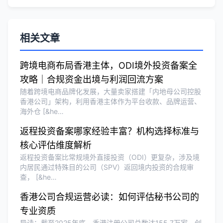
刘总
★★★★★
相关文章
泰国BOI申请+建厂规划一站式服务，完
美！
跨境电商布局香港主体，ODI境外投资备案全
攻略｜合规资金出境与利润回流方案
随着跨境电商品牌化发展，大量卖家搭建「内地母公司控股
Olivia Wang
★★★★★
香港公司」架构，利用香港主体作为平台收款、品牌运营、
海外仓 [&he…
香港公司注册和审计服务专业高效，非常
满意。
返程投资备案哪家经验丰富？机构选择标准与
核心评估维度解析
返程投资备案比常规境外直接投资（ODI）更复杂，涉及境
内居民通过特殊目的公司（SPV）返回境内投资的合规审
查， [&he…
香港公司合规运营必读：如何评估秘书公司的
专业资质
导读：截至2025年底，香港注册公司总数达155.7万家，创