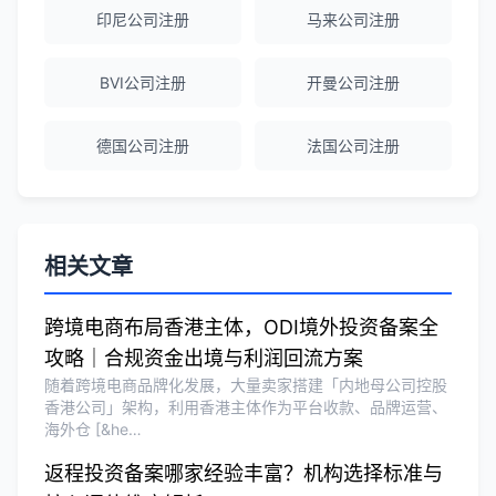
越南公司注册全程指导，文件准备非常专
印尼公司注册
马来公司注册
业。
BVI公司注册
开曼公司注册
Michael Liu
★★★★☆
德国公司注册
法国公司注册
泰国公司注册和银行开户服务高效，推
荐！
刘总
★★★★★
相关文章
泰国BOI申请+建厂规划一站式服务，完
美！
跨境电商布局香港主体，ODI境外投资备案全
攻略｜合规资金出境与利润回流方案
随着跨境电商品牌化发展，大量卖家搭建「内地母公司控股
Olivia Wang
★★★★★
香港公司」架构，利用香港主体作为平台收款、品牌运营、
海外仓 [&he…
香港公司注册和审计服务专业高效，非常
满意。
返程投资备案哪家经验丰富？机构选择标准与