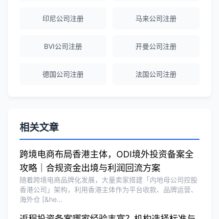
越南公司注册全程指导，文件准备非常专
印尼公司注册
马来公司注册
业。
BVI公司注册
开曼公司注册
Michael Liu
★★★★☆
德国公司注册
法国公司注册
泰国公司注册和银行开户服务高效，推
荐！
刘总
★★★★★
相关文章
泰国BOI申请+建厂规划一站式服务，完
美！
跨境电商布局香港主体，ODI境外投资备案全
攻略｜合规资金出境与利润回流方案
随着跨境电商品牌化发展，大量卖家搭建「内地母公司控股
Olivia Wang
★★★★★
香港公司」架构，利用香港主体作为平台收款、品牌运营、
海外仓 [&he…
香港公司注册和审计服务专业高效，非常
满意。
返程投资备案哪家经验丰富？机构选择标准与