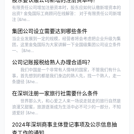
股东要认缴公司新增的注册资本吗？
美！
有限责任公司增加注册资本时，股东应如何认缴新增资本的
出资? 金兔国际工商顾问在线解答： 对于有限责任公司新增
注 [&he…
Olivia Wang
★★★★★
集团公司设立需要达到哪些条件
香港公司注册和审计服务专业高效，非常
当企业发展到一定的规模，经营者将会考虑把企业升级为集
满意。
团，这里金兔国际为大家讲解一下全国级集团公司设立条件
一、 [&he…
公司记账报税给熟人办理合适吗？
我们中国是一个非常有人情味的国家，不管我们有什么
事，首先想到的都是我们身边的熟人先，找一个熟人，走一
条捷径 [&he…
在深圳注册一家旅行社需要什么条件
世界那么大，和心爱之人来一场说走就走的旅行自然是
浪漫又甜蜜，旅游逐渐成为生活中必不可少的一部分，不知
道爱好 [&he…
2024年深圳商事主体登记事项及公示信息抽
查工作的通知