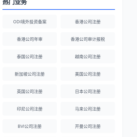
热门业务
Robert Chen
★★★★☆
ODI境外投资备案
香港公司注册
ODI备案服务专业，流程透明，值得信
赖。
香港公司年审
香港公司审计报税
泰国公司注册
越南公司注册
陈经理
★★★★★
香港公司注册+银行开户一站式服务，省心
新加坡公司注册
美国公司注册
省力！
英国公司注册
日本公司注册
Emma Zhang
★★★★★
海外公司注册服务非常专业，顾问响应迅
印尼公司注册
马来公司注册
速。
BVI公司注册
开曼公司注册
赵女士
★★★★★