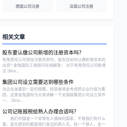
德国公司注册
法国公司注册
越南公司注册全程指导，文件准备非常专
业。
Michael Liu
★★★★☆
相关文章
泰国公司注册和银行开户服务高效，推
荐！
股东要认缴公司新增的注册资本吗？
有限责任公司增加注册资本时，股东应如何认缴新增资本的
出资? 金兔国际工商顾问在线解答： 对于有限责任公司新增
注 [&he…
刘总
★★★★★
泰国BOI申请+建厂规划一站式服务，完
集团公司设立需要达到哪些条件
美！
当企业发展到一定的规模，经营者将会考虑把企业升级为集
团，这里金兔国际为大家讲解一下全国级集团公司设立条件
一、 [&he…
Olivia Wang
★★★★★
公司记账报税给熟人办理合适吗？
香港公司注册和审计服务专业高效，非常
我们中国是一个非常有人情味的国家，不管我们有什么
满意。
事，首先想到的都是我们身边的熟人先，找一个熟人，走一