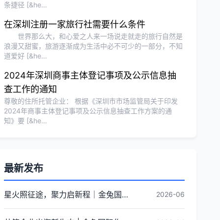
条捷径 [&he…
在深圳注册一家旅行社需要什么条件
世界那么大，和心爱之人来一场说走就走的旅行自然是
浪漫又甜蜜，旅游逐渐成为生活中必不可少的一部分，不知
道爱好 [&he…
2024年深圳商事主体登记事项及公示信息抽
查工作的通知
尊敬的住所托管企业： 根据《深圳市市场监管局关于印发
2024年商事主体登记事项及公示信息抽查工作方案的通
知》要 [&he…
最新发布
星火照征途，聚力启新程｜金兔国际井冈山红色研学团建圆满收官
2026-06