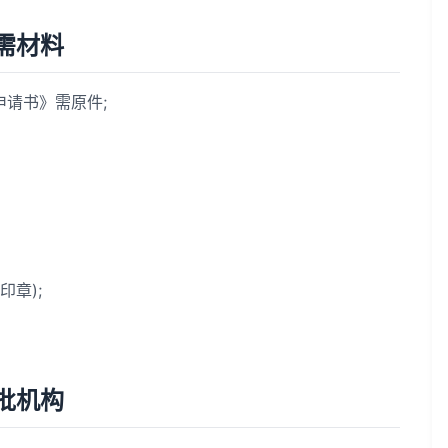
需材料
请书》需原件;
章);
。
批机构