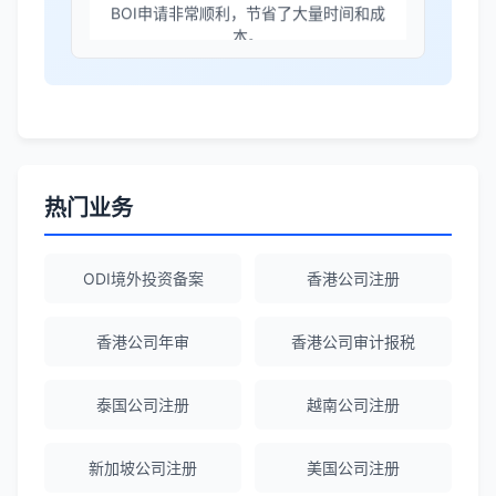
境外投资备案流程清晰，顾问非常耐心解
答所有问题。
Robert Chen
★★★★☆
ODI备案服务专业，流程透明，值得信
赖。
热门业务
陈经理
★★★★★
ODI境外投资备案
香港公司注册
香港公司注册+银行开户一站式服务，省心
省力！
香港公司年审
香港公司审计报税
泰国公司注册
越南公司注册
Emma Zhang
★★★★★
海外公司注册服务非常专业，顾问响应迅
新加坡公司注册
美国公司注册
速。