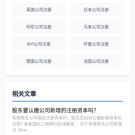
英国公司注册
日本公司注册
赵女士
★★★★★
越南公司注册全程指导，文件准备非常专
印尼公司注册
马来公司注册
业。
BVI公司注册
开曼公司注册
Michael Liu
★★★★☆
德国公司注册
法国公司注册
泰国公司注册和银行开户服务高效，推
荐！
刘总
★★★★★
相关文章
泰国BOI申请+建厂规划一站式服务，完
美！
股东要认缴公司新增的注册资本吗？
有限责任公司增加注册资本时，股东应如何认缴新增资本的
出资? 金兔国际工商顾问在线解答： 对于有限责任公司新增
Olivia Wang
★★★★★
注 [&he…