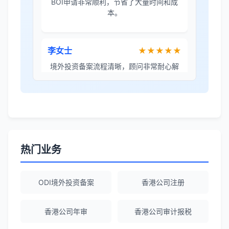
BOI申请非常顺利，节省了大量时间和成
本。
李女士
★★★★★
境外投资备案流程清晰，顾问非常耐心解
答所有问题。
Robert Chen
★★★★☆
ODI备案服务专业，流程透明，值得信
赖。
热门业务
陈经理
★★★★★
ODI境外投资备案
香港公司注册
香港公司注册+银行开户一站式服务，省心
省力！
香港公司年审
香港公司审计报税