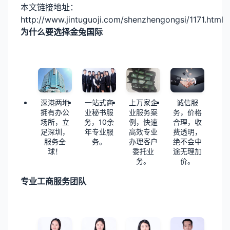
本文链接地址：
http://www.jintuguoji.com/shenzhengongsi/1171.html
为什么要选择金兔国际
深港两地
一站式商
上万家企
诚信服
拥有办公
业秘书服
业服务案
务，价格
场所，立
务，10余
例，快速
合理，收
足深圳，
年专业服
高效专业
费透明，
服务全
务。
办理客户
绝不会中
球！
委托业
途无理加
务。
价。
专业工商服务团队