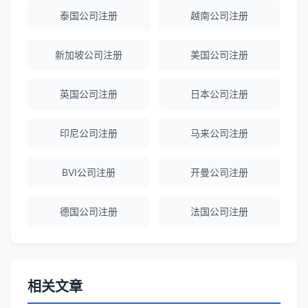
泰国公司注册
越南公司注册
Emma Zhang
★★★★★
海外公司注册服务非常专业，顾问响应迅
新加坡公司注册
美国公司注册
速。
英国公司注册
日本公司注册
赵女士
★★★★★
越南公司注册全程指导，文件准备非常专
印尼公司注册
马来公司注册
业。
BVI公司注册
开曼公司注册
Michael Liu
★★★★☆
德国公司注册
法国公司注册
泰国公司注册和银行开户服务高效，推
荐！
刘总
★★★★★
相关文章
泰国BOI申请+建厂规划一站式服务，完