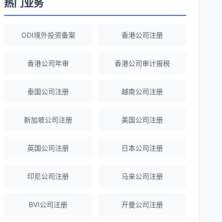
热门业务
Robert Chen
★★★★☆
ODI境外投资备案
香港公司注册
ODI备案服务专业，流程透明，值得信
赖。
香港公司年审
香港公司审计报税
泰国公司注册
越南公司注册
陈经理
★★★★★
香港公司注册+银行开户一站式服务，省心
新加坡公司注册
美国公司注册
省力！
英国公司注册
日本公司注册
Emma Zhang
★★★★★
海外公司注册服务非常专业，顾问响应迅
印尼公司注册
马来公司注册
速。
BVI公司注册
开曼公司注册
赵女士
★★★★★