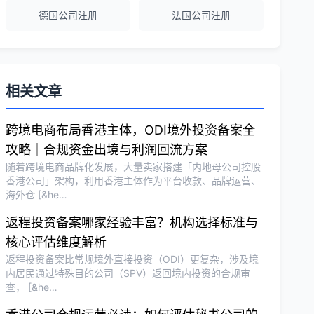
德国公司注册
法国公司注册
越南公司注册全程指导，文件准备非常专
业。
Michael Liu
★★★★☆
相关文章
泰国公司注册和银行开户服务高效，推
荐！
跨境电商布局香港主体，ODI境外投资备案全
攻略｜合规资金出境与利润回流方案
随着跨境电商品牌化发展，大量卖家搭建「内地母公司控股
刘总
★★★★★
香港公司」架构，利用香港主体作为平台收款、品牌运营、
海外仓 [&he…
泰国BOI申请+建厂规划一站式服务，完
美！
返程投资备案哪家经验丰富？机构选择标准与
核心评估维度解析
返程投资备案比常规境外直接投资（ODI）更复杂，涉及境
Olivia Wang
★★★★★
内居民通过特殊目的公司（SPV）返回境内投资的合规审
香港公司注册和审计服务专业高效，非常
查， [&he…
满意。