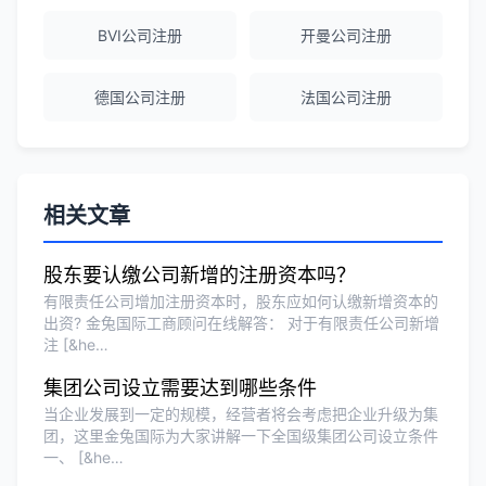
BVI公司注册
开曼公司注册
Michael Liu
★★★★☆
德国公司注册
法国公司注册
泰国公司注册和银行开户服务高效，推
荐！
刘总
★★★★★
相关文章
泰国BOI申请+建厂规划一站式服务，完
美！
股东要认缴公司新增的注册资本吗？
有限责任公司增加注册资本时，股东应如何认缴新增资本的
出资? 金兔国际工商顾问在线解答： 对于有限责任公司新增
注 [&he…
Olivia Wang
★★★★★
香港公司注册和审计服务专业高效，非常
集团公司设立需要达到哪些条件
满意。
当企业发展到一定的规模，经营者将会考虑把企业升级为集
团，这里金兔国际为大家讲解一下全国级集团公司设立条件
一、 [&he…