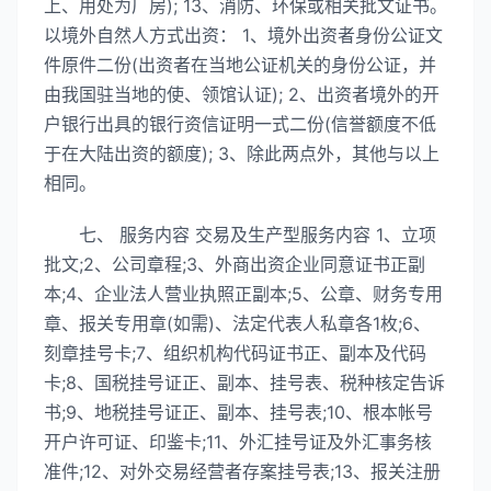
上、用处为厂房); 13、消防、环保或相关批文证书。
以境外自然人方式出资： 1、境外出资者身份公证文
件原件二份(出资者在当地公证机关的身份公证，并
由我国驻当地的使、领馆认证); 2、出资者境外的开
户银行出具的银行资信证明一式二份(信誉额度不低
于在大陆出资的额度); 3、除此两点外，其他与以上
相同。
七、 服务内容 交易及生产型服务内容 1、立项
批文;2、公司章程;3、外商出资企业同意证书正副
本;4、企业法人营业执照正副本;5、公章、财务专用
章、报关专用章(如需)、法定代表人私章各1枚;6、
刻章挂号卡;7、组织机构代码证书正、副本及代码
卡;8、国税挂号证正、副本、挂号表、税种核定告诉
书;9、地税挂号证正、副本、挂号表;10、根本帐号
开户许可证、印鉴卡;11、外汇挂号证及外汇事务核
准件;12、对外交易经营者存案挂号表;13、报关注册