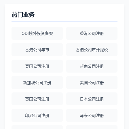
海外公司注册服务非常专业，顾问响应迅
速。
热门业务
赵女士
★★★★★
ODI境外投资备案
香港公司注册
越南公司注册全程指导，文件准备非常专
业。
香港公司年审
香港公司审计报税
Michael Liu
★★★★☆
泰国公司注册
越南公司注册
泰国公司注册和银行开户服务高效，推
荐！
新加坡公司注册
美国公司注册
英国公司注册
日本公司注册
刘总
★★★★★
泰国BOI申请+建厂规划一站式服务，完
印尼公司注册
马来公司注册
美！