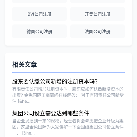
越南公司注册全程指导，文件准备非常专
业。
BVI公司注册
开曼公司注册
Michael Liu
★★★★☆
德国公司注册
法国公司注册
泰国公司注册和银行开户服务高效，推
荐！
相关文章
刘总
★★★★★
泰国BOI申请+建厂规划一站式服务，完
股东要认缴公司新增的注册资本吗？
美！
有限责任公司增加注册资本时，股东应如何认缴新增资本的
出资? 金兔国际工商顾问在线解答： 对于有限责任公司新增
注 [&he…
Olivia Wang
★★★★★
集团公司设立需要达到哪些条件
香港公司注册和审计服务专业高效，非常
当企业发展到一定的规模，经营者将会考虑把企业升级为集
满意。
团，这里金兔国际为大家讲解一下全国级集团公司设立条件
一、 [&he…