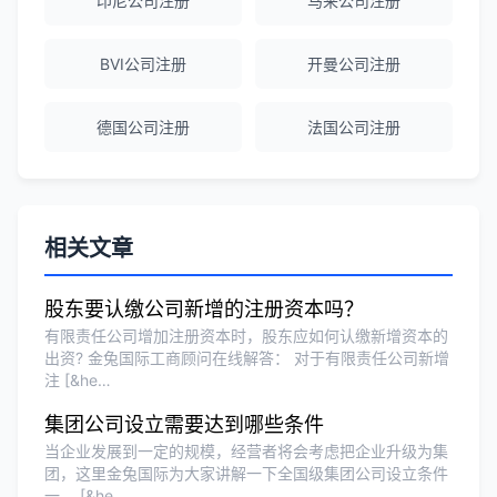
印尼公司注册
马来公司注册
速。
BVI公司注册
开曼公司注册
赵女士
★★★★★
德国公司注册
法国公司注册
越南公司注册全程指导，文件准备非常专
业。
Michael Liu
★★★★☆
相关文章
泰国公司注册和银行开户服务高效，推
荐！
股东要认缴公司新增的注册资本吗？
有限责任公司增加注册资本时，股东应如何认缴新增资本的
出资? 金兔国际工商顾问在线解答： 对于有限责任公司新增
注 [&he…
刘总
★★★★★
泰国BOI申请+建厂规划一站式服务，完
集团公司设立需要达到哪些条件
美！
当企业发展到一定的规模，经营者将会考虑把企业升级为集
团，这里金兔国际为大家讲解一下全国级集团公司设立条件
一、 [&he…