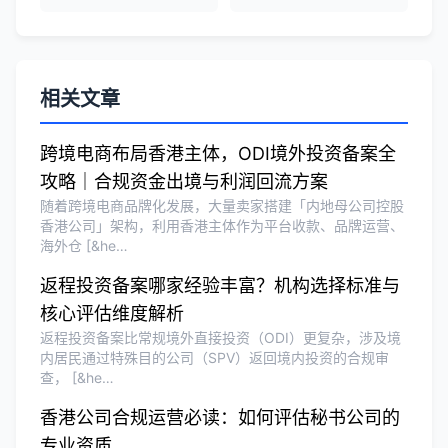
业。
Michael Liu
★★★★☆
相关文章
泰国公司注册和银行开户服务高效，推
荐！
跨境电商布局香港主体，ODI境外投资备案全
攻略｜合规资金出境与利润回流方案
随着跨境电商品牌化发展，大量卖家搭建「内地母公司控股
刘总
★★★★★
香港公司」架构，利用香港主体作为平台收款、品牌运营、
海外仓 [&he…
泰国BOI申请+建厂规划一站式服务，完
美！
返程投资备案哪家经验丰富？机构选择标准与
核心评估维度解析
返程投资备案比常规境外直接投资（ODI）更复杂，涉及境
Olivia Wang
★★★★★
内居民通过特殊目的公司（SPV）返回境内投资的合规审
香港公司注册和审计服务专业高效，非常
查， [&he…
满意。
香港公司合规运营必读：如何评估秘书公司的
专业资质