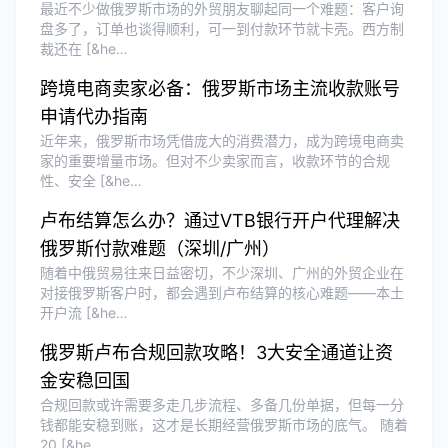
最近不少做俄罗斯市场的外贸朋友聊起同一个难题：客户询
盘多了，订单也谈得顺利，可一到付款环节就卡壳。西方制
裁还在 [&he…
跨境电商卖家必备：俄罗斯市场主流收款账号
申请代办指南
近年来，俄罗斯市场凭借庞大的消费潜力，成为跨境电商卖
家的重要增量市场。但对不少卖家而言，收款环节的合规
性、安全 [&he…
卢布结算怎么办？通过VTB银行开户代理解决
俄罗斯付款难题（深圳/广州）
随着中俄贸易往来日益密切，不少深圳、广州的外贸企业在
对接俄罗斯客户时，都会遇到卢布结算的核心难题——本土
开户流 [&he…
俄罗斯卢布合规回款攻略！3大安全通道让资
金安稳回国
合规回款或许需要多走几步流程、多备几份单据，但每一分
钱都能安稳到账，这才是长期经营俄罗斯市场的底气。 随着
20 [&he…