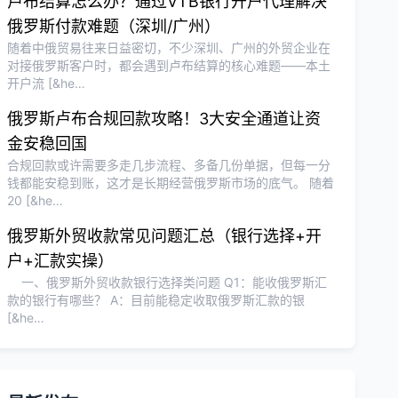
卢布结算怎么办？通过VTB银行开户代理解决
俄罗斯付款难题（深圳/广州）
随着中俄贸易往来日益密切，不少深圳、广州的外贸企业在
对接俄罗斯客户时，都会遇到卢布结算的核心难题——本土
开户流 [&he…
俄罗斯卢布合规回款攻略！3大安全通道让资
金安稳回国
合规回款或许需要多走几步流程、多备几份单据，但每一分
钱都能安稳到账，这才是长期经营俄罗斯市场的底气。 随着
20 [&he…
俄罗斯外贸收款常见问题汇总（银行选择+开
户+汇款实操）
一、俄罗斯外贸收款银行选择类问题 Q1：能收俄罗斯汇
款的银行有哪些？ A：目前能稳定收取俄罗斯汇款的银
[&he…