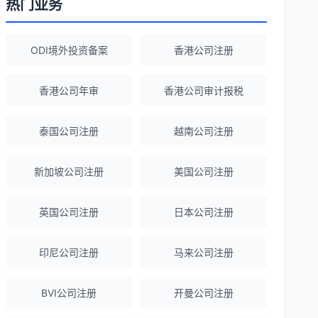
热门业务
Robert Chen
★★★★☆
ODI境外投资备案
香港公司注册
ODI备案服务专业，流程透明，值得信
赖。
香港公司年审
香港公司审计报税
泰国公司注册
越南公司注册
陈经理
★★★★★
香港公司注册+银行开户一站式服务，省心
新加坡公司注册
美国公司注册
省力！
英国公司注册
日本公司注册
Emma Zhang
★★★★★
海外公司注册服务非常专业，顾问响应迅
印尼公司注册
马来公司注册
速。
BVI公司注册
开曼公司注册
赵女士
★★★★★