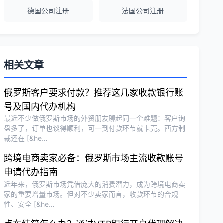
德国公司注册
法国公司注册
越南公司注册全程指导，文件准备非常专
业。
Michael Liu
★★★★☆
相关文章
泰国公司注册和银行开户服务高效，推
荐！
俄罗斯客户要求付款？推荐这几家收款银行账
号及国内代办机构
最近不少做俄罗斯市场的外贸朋友聊起同一个难题：客户询
刘总
★★★★★
盘多了，订单也谈得顺利，可一到付款环节就卡壳。西方制
裁还在 [&he…
泰国BOI申请+建厂规划一站式服务，完
美！
跨境电商卖家必备：俄罗斯市场主流收款账号
申请代办指南
近年来，俄罗斯市场凭借庞大的消费潜力，成为跨境电商卖
Olivia Wang
★★★★★
家的重要增量市场。但对不少卖家而言，收款环节的合规
香港公司注册和审计服务专业高效，非常
性、安全 [&he…
满意。