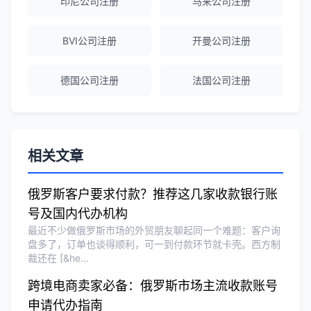
印尼公司注册
马来公司注册
业。
BVI公司注册
开曼公司注册
Michael Liu
★★★★☆
德国公司注册
法国公司注册
泰国公司注册和银行开户服务高效，推
荐！
刘总
★★★★★
相关文章
泰国BOI申请+建厂规划一站式服务，完
美！
俄罗斯客户要求付款？推荐这几家收款银行账
号及国内代办机构
最近不少做俄罗斯市场的外贸朋友聊起同一个难题：客户询
Olivia Wang
★★★★★
盘多了，订单也谈得顺利，可一到付款环节就卡壳。西方制
裁还在 [&he…
香港公司注册和审计服务专业高效，非常
满意。
跨境电商卖家必备：俄罗斯市场主流收款账号
申请代办指南