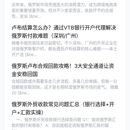
近年来，俄罗斯市场凭借庞大的消费潜力，成为跨境电商卖
家的重要增量市场。但对不少卖家而言，收款环节的合规
性、安全 [&he…
卢布结算怎么办？通过VTB银行开户代理解决
俄罗斯付款难题（深圳/广州）
随着中俄贸易往来日益密切，不少深圳、广州的外贸企业在
对接俄罗斯客户时，都会遇到卢布结算的核心难题——本土
开户流 [&he…
俄罗斯卢布合规回款攻略！3大安全通道让资
金安稳回国
合规回款或许需要多走几步流程、多备几份单据，但每一分
钱都能安稳到账，这才是长期经营俄罗斯市场的底气。 随着
20 [&he…
俄罗斯外贸收款常见问题汇总（银行选择+开
户+汇款实操）
一、俄罗斯外贸收款银行选择类问题 Q1：能收俄罗斯汇
款的银行有哪些？ A：目前能稳定收取俄罗斯汇款的银