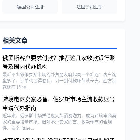
德国公司注册
法国公司注册
越南公司注册全程指导，文件准备非常专
业。
Michael Liu
★★★★☆
相关文章
泰国公司注册和银行开户服务高效，推
荐！
俄罗斯客户要求付款？推荐这几家收款银行账
号及国内代办机构
最近不少做俄罗斯市场的外贸朋友聊起同一个难题：客户询
刘总
★★★★★
盘多了，订单也谈得顺利，可一到付款环节就卡壳。西方制
裁还在 [&he…
泰国BOI申请+建厂规划一站式服务，完
美！
跨境电商卖家必备：俄罗斯市场主流收款账号
申请代办指南
近年来，俄罗斯市场凭借庞大的消费潜力，成为跨境电商卖
Olivia Wang
★★★★★
家的重要增量市场。但对不少卖家而言，收款环节的合规
香港公司注册和审计服务专业高效，非常
性、安全 [&he…
满意。