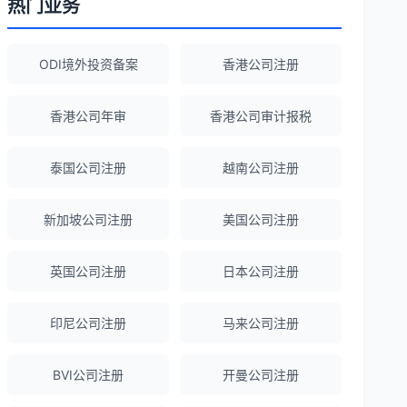
热门业务
Robert Chen
★★★★☆
ODI境外投资备案
香港公司注册
ODI备案服务专业，流程透明，值得信
赖。
香港公司年审
香港公司审计报税
泰国公司注册
越南公司注册
陈经理
★★★★★
香港公司注册+银行开户一站式服务，省心
新加坡公司注册
美国公司注册
省力！
英国公司注册
日本公司注册
Emma Zhang
★★★★★
海外公司注册服务非常专业，顾问响应迅
印尼公司注册
马来公司注册
速。
BVI公司注册
开曼公司注册
赵女士
★★★★★