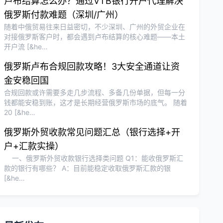
卢布结算怎么办？通过VTB银行开户代理解决
俄罗斯付款难题（深圳/广州）
随着中俄贸易往来日益密切，不少深圳、广州的外贸企业在
对接俄罗斯客户时，都会遇到卢布结算的核心难题——本土
开户流 [&he…
俄罗斯卢布合规回款攻略！3大安全通道让资
金安稳回国
合规回款或许需要多走几步流程、多备几份单据，但每一分
钱都能安稳到账，这才是长期经营俄罗斯市场的底气。 随着
20 [&he…
俄罗斯外贸收款常见问题汇总（银行选择+开
户+汇款实操）
一、俄罗斯外贸收款银行选择类问题 Q1：能收俄罗斯汇
款的银行有哪些？ A：目前能稳定收取俄罗斯汇款的银
[&he…