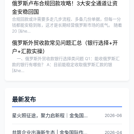
俄罗斯卢布合规回款攻略！3大安全通道让资
金安稳回国
合规回款或许需要多走几步流程、多备几份单据，但每一分
钱都能安稳到账，这才是长期经营俄罗斯市场的底气。 随着
20 [&he…
俄罗斯外贸收款常见问题汇总（银行选择+开
户+汇款实操）
一、俄罗斯外贸收款银行选择类问题 Q1：能收俄罗斯汇
款的银行有哪些？ A：目前能稳定收取俄罗斯汇款的银
[&he…
最新发布
星火照征途，聚力启新程｜金兔国际井冈山红色研学团建圆满收官
2026-06
共筑企业出海新生态 | 金兔国际作为代表单位亮相宝安区出海服务中心揭牌仪式
2026-04