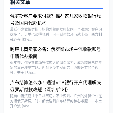
相关文章
泰国BOI申请+建厂规划一站式服务，完
美！
俄罗斯客户要求付款？推荐这几家收款银行账
号及国内代办机构
最近不少做俄罗斯市场的外贸朋友聊起同一个难题：客户询
Olivia Wang
★★★★★
盘多了，订单也谈得顺利，可一到付款环节就卡壳。西方制
裁还在 [&he…
香港公司注册和审计服务专业高效，非常
满意。
跨境电商卖家必备：俄罗斯市场主流收款账号
申请代办指南
近年来，俄罗斯市场凭借庞大的消费潜力，成为跨境电商卖
家的重要增量市场。但对不少卖家而言，收款环节的合规
性、安全 [&he…
卢布结算怎么办？通过VTB银行开户代理解决
俄罗斯付款难题（深圳/广州）
随着中俄贸易往来日益密切，不少深圳、广州的外贸企业在
对接俄罗斯客户时，都会遇到卢布结算的核心难题——本土
开户流 [&he…