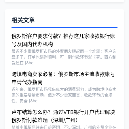
刘总
★★★★★
相关文章
泰国BOI申请+建厂规划一站式服务，完
美！
俄罗斯客户要求付款？推荐这几家收款银行账
号及国内代办机构
最近不少做俄罗斯市场的外贸朋友聊起同一个难题：客户询
Olivia Wang
★★★★★
盘多了，订单也谈得顺利，可一到付款环节就卡壳。西方制
裁还在 [&he…
香港公司注册和审计服务专业高效，非常
满意。
跨境电商卖家必备：俄罗斯市场主流收款账号
申请代办指南
近年来，俄罗斯市场凭借庞大的消费潜力，成为跨境电商卖
家的重要增量市场。但对不少卖家而言，收款环节的合规
性、安全 [&he…
卢布结算怎么办？通过VTB银行开户代理解决
俄罗斯付款难题（深圳/广州）
随着中俄贸易往来日益密切，不少深圳、广州的外贸企业在