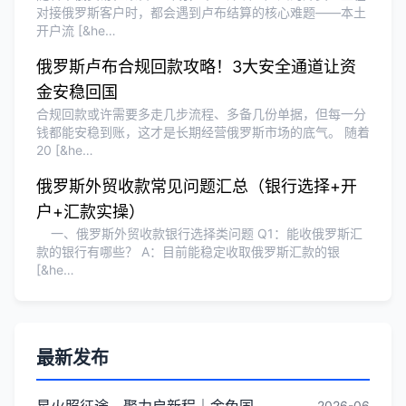
对接俄罗斯客户时，都会遇到卢布结算的核心难题——本土
开户流 [&he…
俄罗斯卢布合规回款攻略！3大安全通道让资
金安稳回国
合规回款或许需要多走几步流程、多备几份单据，但每一分
钱都能安稳到账，这才是长期经营俄罗斯市场的底气。 随着
20 [&he…
俄罗斯外贸收款常见问题汇总（银行选择+开
户+汇款实操）
一、俄罗斯外贸收款银行选择类问题 Q1：能收俄罗斯汇
款的银行有哪些？ A：目前能稳定收取俄罗斯汇款的银
[&he…
最新发布
星火照征途，聚力启新程｜金兔国际井冈山红色研学团建圆满收官
2026-06