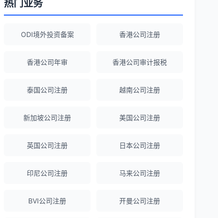
热门业务
赖。
ODI境外投资备案
香港公司注册
陈经理
★★★★★
香港公司注册+银行开户一站式服务，省心
香港公司年审
香港公司审计报税
省力！
泰国公司注册
越南公司注册
Emma Zhang
★★★★★
新加坡公司注册
美国公司注册
海外公司注册服务非常专业，顾问响应迅
速。
英国公司注册
日本公司注册
赵女士
★★★★★
印尼公司注册
马来公司注册
越南公司注册全程指导，文件准备非常专
业。
BVI公司注册
开曼公司注册