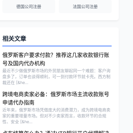
Michael Liu
★★★★☆
德国公司注册
法国公司注册
泰国公司注册和银行开户服务高效，推
荐！
相关文章
刘总
★★★★★
泰国BOI申请+建厂规划一站式服务，完
俄罗斯客户要求付款？推荐这几家收款银行账
美！
号及国内代办机构
最近不少做俄罗斯市场的外贸朋友聊起同一个难题：客户询
盘多了，订单也谈得顺利，可一到付款环节就卡壳。西方制
Olivia Wang
★★★★★
裁还在 [&he…
香港公司注册和审计服务专业高效，非常
跨境电商卖家必备：俄罗斯市场主流收款账号
满意。
申请代办指南
近年来，俄罗斯市场凭借庞大的消费潜力，成为跨境电商卖
家的重要增量市场。但对不少卖家而言，收款环节的合规
性、安全 [&he…