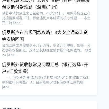
卢布结算怎么办？通过VTB银行开户代理解决
俄罗斯付款难题（深圳/广州）
随着中俄贸易往来日益密切，不少深圳、广州的外贸企业在
对接俄罗斯客户时，都会遇到卢布结算的核心难题——本土
开户流 [&he…
俄罗斯卢布合规回款攻略！3大安全通道让资
金安稳回国
合规回款或许需要多走几步流程、多备几份单据，但每一分
钱都能安稳到账，这才是长期经营俄罗斯市场的底气。 随着
20 [&he…
俄罗斯外贸收款常见问题汇总（银行选择+开
户+汇款实操）
一、俄罗斯外贸收款银行选择类问题 Q1：能收俄罗斯汇
款的银行有哪些？ A：目前能稳定收取俄罗斯汇款的银
[&he…