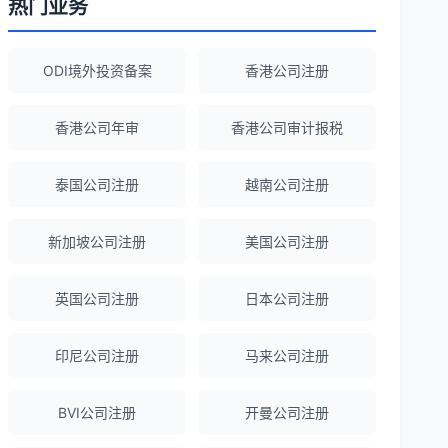
热门业务
赵女士
★★★★★
ODI境外投资备案
香港公司注册
越南公司注册全程指导，文件准备非常专
业。
香港公司年审
香港公司审计报税
Michael Liu
★★★★☆
泰国公司注册
越南公司注册
泰国公司注册和银行开户服务高效，推
荐！
新加坡公司注册
美国公司注册
英国公司注册
日本公司注册
刘总
★★★★★
泰国BOI申请+建厂规划一站式服务，完
印尼公司注册
马来公司注册
美！
BVI公司注册
开曼公司注册
Olivia Wang
★★★★★