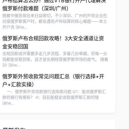
卢布结算怎么办？通过VTB银行开户代理解决
俄罗斯付款难题（深圳/广州）
随着中俄贸易往来日益密切，不少深圳、广州的外贸企业在
对接俄罗斯客户时，都会遇到卢布结算的核心难题——本土
开户流 [&he…
俄罗斯卢布合规回款攻略！3大安全通道让资
金安稳回国
合规回款或许需要多走几步流程、多备几份单据，但每一分
钱都能安稳到账，这才是长期经营俄罗斯市场的底气。 随着
20 [&he…
俄罗斯外贸收款常见问题汇总（银行选择+开
户+汇款实操）
一、俄罗斯外贸收款银行选择类问题 Q1：能收俄罗斯汇
款的银行有哪些？ A：目前能稳定收取俄罗斯汇款的银
[&he…