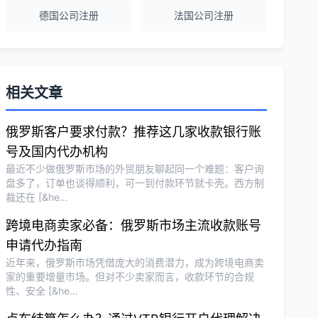
香港公司注册和审计服务专业高效，非常
德国公司注册
法国公司注册
满意。
相关文章
俄罗斯客户要求付款？推荐这几家收款银行账
号及国内代办机构
最近不少做俄罗斯市场的外贸朋友聊起同一个难题：客户询
盘多了，订单也谈得顺利，可一到付款环节就卡壳。西方制
裁还在 [&he…
跨境电商卖家必备：俄罗斯市场主流收款账号
申请代办指南
近年来，俄罗斯市场凭借庞大的消费潜力，成为跨境电商卖
家的重要增量市场。但对不少卖家而言，收款环节的合规
性、安全 [&he…