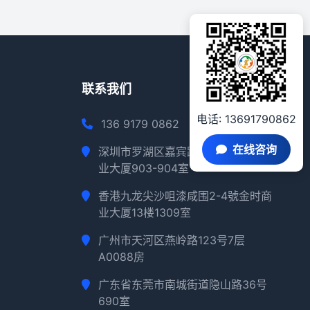
联系我们
电话: 13691790862
136 9179 0862
在线咨询
深圳市罗湖区嘉宾路2018路深华商
业大厦903-904室
香港九龙尖沙咀漆咸围2-4號金时商
业大厦13楼1309室
广州市天河区燕岭路123号7层
A0088房
广东省东莞市南城街道隐山路36号
690室