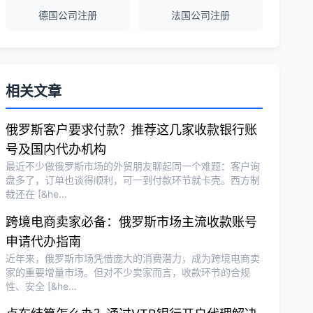
德国公司注册
法国公司注册
泰国公司注册和银行开户服务高效，推
荐！
刘总
★★★★★
相关文章
泰国BOI申请+建厂规划一站式服务，完
美！
俄罗斯客户要求付款？推荐这几家收款银行账
号及国内代办机构
最近不少做俄罗斯市场的外贸朋友聊起同一个难题：客户询
Olivia Wang
★★★★★
盘多了，订单也谈得顺利，可一到付款环节就卡壳。西方制
裁还在 [&he…
香港公司注册和审计服务专业高效，非常
满意。
跨境电商卖家必备：俄罗斯市场主流收款账号
申请代办指南
近年来，俄罗斯市场凭借庞大的消费潜力，成为跨境电商卖
家的重要增量市场。但对不少卖家而言，收款环节的合规
性、安全 [&he…