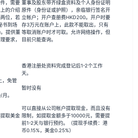
印件，需要
董事及股东带齐绿盒资料及个人身份证明
以上的介绍
原件（身份证或护照），亲临银行签名开
去两位，若
立帐户；开户查册费HKD200。开户时要
秘书到场
存3万元在账户上，此款不能取出，只有
0。提供董
等取消账户时才可取。允许网络操作，但
管理要求，
目前只能查询。
香港注册处资料完成登记后1-2个工作
天。
以上，免管
暂时没有
0/月。
可以直接从公司帐户提取现金，而且没有
；提取美金
限制，如提取金额多于10000元，需要提
前1-2天与银行预约。（提现手续费：港
币0.15%，美金0.25%）