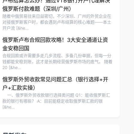
卢布结算怎么办？通过VTB银行开户代理解决
俄罗斯付款难题（深圳/广州）
随着中俄贸易往来日益密切，不少深圳、广州的外贸企业在
对接俄罗斯客户时，都会遇到卢布结算的核心难题——本土
开户流 [&he…
俄罗斯卢布合规回款攻略！3大安全通道让资
金安稳回国
合规回款或许需要多走几步流程、多备几份单据，但每一分
钱都能安稳到账，这才是长期经营俄罗斯市场的底气。 随着
20 [&he…
俄罗斯外贸收款常见问题汇总（银行选择+开
户+汇款实操）
一、俄罗斯外贸收款银行选择类问题 Q1：能收俄罗斯汇
款的银行有哪些？ A：目前能稳定收取俄罗斯汇款的银
[&he…