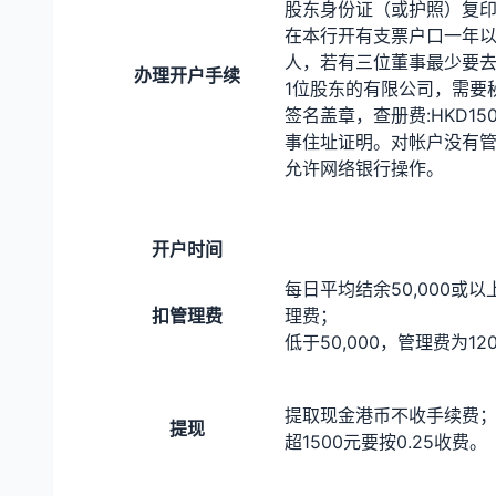
股东身份证（或护照）复
在本行开有支票户口一年
人，若有三位董事最少要
办理开户手续
1位股东的有限公司，需要
签名盖章，查册费:HKD15
事住址证明。对帐户没有
允许网络银行操作。
开户时间
每日平均结余50,000或
扣管理费
理费；
低于50,000，管理费为12
提取现金港币不收手续费
提现
超1500元要按0.25收费。