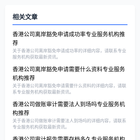
Michael Liu
★★★★☆
相关文章
泰国公司注册和银行开户服务高效，推
荐！
香港公司离岸豁免申请成功率专业服务机构推
荐
刘总
★★★★★
关于香港公司离岸豁免申请成功率的详细内容，请联系专业
泰国BOI申请+建厂规划一站式服务，完
服务机构获取最新资讯。
美！
香港公司离岸豁免申请需要什么资料专业服务
机构推荐
Olivia Wang
★★★★★
关于香港公司离岸豁免申请需要什么资料的详细内容，请联
系专业服务机构获取最新资讯。
香港公司注册和审计服务专业高效，非常
满意。
香港公司做账审计需要法人到场吗专业服务机
构推荐
关于香港公司做账审计需要法人到场吗的详细内容，请联系
专业服务机构获取最新资讯。
香港公司审计报告需要存档多久专业服务机构